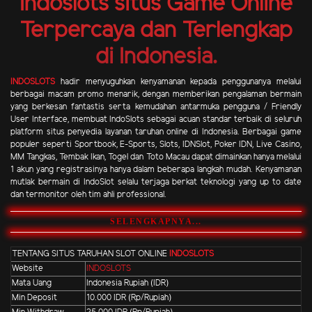
Indoslots situs Game Online
Terpercaya dan Terlengkap
di Indonesia.
INDOSLOTS
hadir menyuguhkan kenyamanan kepada penggunanya melalui
berbagai macam promo menarik, dengan memberikan pengalaman bermain
yang berkesan fantastis serta kemudahan antarmuka pengguna / Friendly
User Interface, membuat IndoSlots sebagai acuan standar terbaik di seluruh
platform situs penyedia layanan taruhan online di Indonesia. Berbagai game
populer seperti Sportbook, E-Sports, Slots, IDNSlot, Poker IDN, Live Casino,
MM Tangkas, Tembak Ikan, Togel dan Toto Macau dapat dimainkan hanya melalui
1 akun yang registrasinya hanya dalam beberapa langkah mudah. Kenyamanan
mutlak bermain di IndoSlot selalu terjaga berkat teknologi yang up to date
dan termonitor oleh tim ahli professional.
SELENGKAPNYA...
TENTANG SITUS TARUHAN SLOT ONLINE
INDOSLOTS
Website
INDOSLOTS
Mata Uang
Indonesia Rupiah (IDR)
Min Deposit
10.000 IDR (Rp/Rupiah)