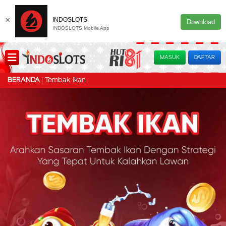
×
INDOSLOTS
Download
INDOSLOTS Mobile App
MASUK
DAFTAR
Tembak Ikan
BERANDA