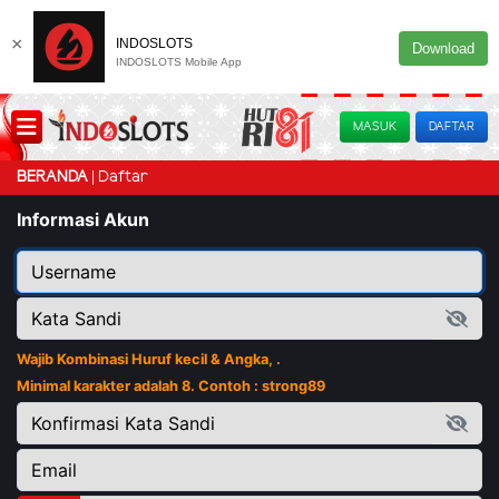
×
INDOSLOTS
Download
INDOSLOTS Mobile App
MASUK
DAFTAR
Daftar
BERANDA
Informasi Akun
Wajib Kombinasi Huruf kecil & Angka, .
Minimal karakter adalah 8. Contoh : strong89