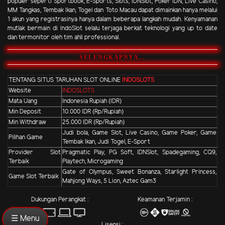
populer seperti Sportbook, E-Sports, Slots, IDNSlot, Poker IDN, Live Casino,
MM Tangkas, Tembak Ikan, Togel dan Toto Macau dapat dimainkan hanya melalui
1 akun yang registrasinya hanya dalam beberapa langkah mudah. Kenyamanan
mutlak bermain di IndoSlot selalu terjaga berkat teknologi yang up to date
dan termonitor oleh tim ahli professional.
SELENGKAPNYA...
TENTANG SITUS TARUHAN SLOT ONLINE
INDOSLOTS
Website
INDOSLOTS
Mata Uang
Indonesia Rupiah (IDR)
Min Deposit
10.000 IDR (Rp/Rupiah)
Min Withdraw
25.000 IDR (Rp/Rupiah)
Judi bola, Game Slot, Live Casino, Game Poker, Game
Pilihan Game
Tembak Ikan, Judi Togel, E-Sport
Provider Slot
Pragmatic Play, PG Soft, IDNSlot, Spadegaming, CQ9,
Terbaik
Playtech, Microgaming
Gate of Olympus, Sweet Bonanza, Starlight Princess,
Game Slot Terbaik
Mahjong Ways, 5 Lion, Aztec Gam3
Dukungan Perangkat :
Keamanan Terjamin :
☰ Menu
Lisensi :