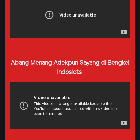
Abang Menang Adekpun Sayang di Bengkel
Indoslots