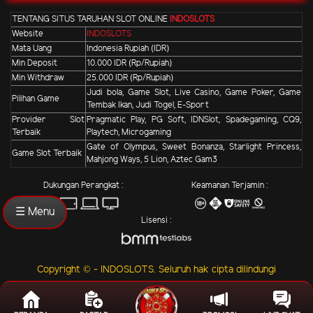
TENTANG SITUS TARUHAN SLOT ONLINE
INDOSLOTS
Website
INDOSLOTS
Mata Uang
Indonesia Rupiah (IDR)
Min Deposit
10.000 IDR (Rp/Rupiah)
Min Withdraw
25.000 IDR (Rp/Rupiah)
Judi bola, Game Slot, Live Casino, Game Poker, Game
Pilihan Game
Tembak Ikan, Judi Togel, E-Sport
Provider Slot
Pragmatic Play, PG Soft, IDNSlot, Spadegaming, CQ9,
Terbaik
Playtech, Microgaming
Gate of Olympus, Sweet Bonanza, Starlight Princess,
Game Slot Terbaik
Mahjong Ways, 5 Lion, Aztec Gam3
Dukungan Perangkat :
Keamanan Terjamin :
☰ Menu
Lisensi :
Copyright © - INDOSLOTS. Seluruh hak cipta dilindungi
Ang****man Telah Berhasil Withdraw Sebesar 41.056.000