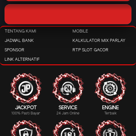
TENTANG KAMI
MOBILE
JADWAL BANK
KALKULATOR MIX PARLAY
SPONSOR
RTP SLOT GACOR
LINK ALTERNATIF
JACKPOT
SERVICE
ENGINE
100% Pasti Bayar
24 Jam Online
Terbaik