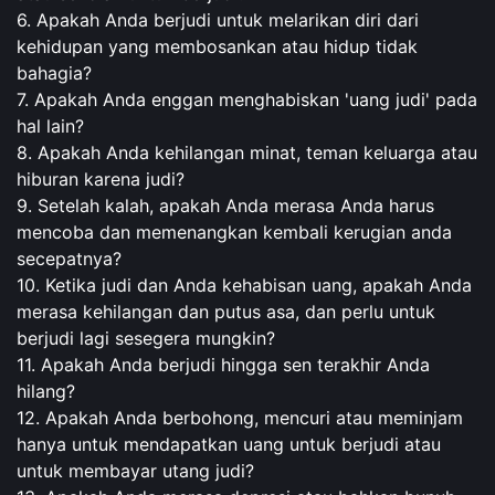
6. Apakah Anda berjudi untuk melarikan diri dari
kehidupan yang membosankan atau hidup tidak
bahagia?
7. Apakah Anda enggan menghabiskan 'uang judi' pada
hal lain?
8. Apakah Anda kehilangan minat, teman keluarga atau
hiburan karena judi?
9. Setelah kalah, apakah Anda merasa Anda harus
mencoba dan memenangkan kembali kerugian anda
secepatnya?
10. Ketika judi dan Anda kehabisan uang, apakah Anda
merasa kehilangan dan putus asa, dan perlu untuk
berjudi lagi sesegera mungkin?
11. Apakah Anda berjudi hingga sen terakhir Anda
hilang?
12. Apakah Anda berbohong, mencuri atau meminjam
hanya untuk mendapatkan uang untuk berjudi atau
untuk membayar utang judi?