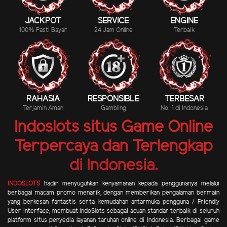
JACKPOT
SERVICE
ENGINE
100% Pasti Bayar
24 Jam Online
Terbaik
RAHASIA
RESPONSIBLE
TERBESAR
Terjamin Aman
Gambling
No. 1 di Indonesia
Indoslots situs Game Online
Terpercaya dan Terlengkap
di Indonesia.
INDOSLOTS
hadir menyuguhkan kenyamanan kepada penggunanya melalui
berbagai macam promo menarik, dengan memberikan pengalaman bermain
yang berkesan fantastis serta kemudahan antarmuka pengguna / Friendly
User Interface, membuat IndoSlots sebagai acuan standar terbaik di seluruh
platform situs penyedia layanan taruhan online di Indonesia. Berbagai game