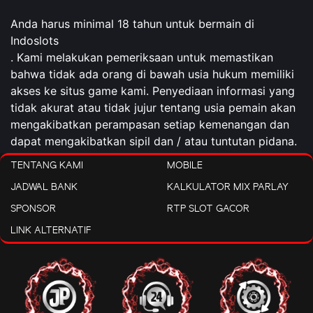
Anda harus minimal 18 tahun untuk bermain di
Indoslots
. Kami melakukan pemeriksaan untuk memastikan
bahwa tidak ada orang di bawah usia hukum memiliki
akses ke situs game kami. Penyediaan informasi yang
tidak akurat atau tidak jujur tentang usia pemain akan
mengakibatkan perampasan setiap kemenangan dan
dapat mengakibatkan sipil dan / atau tuntutan pidana.
TENTANG KAMI
MOBILE
JADWAL BANK
KALKULATOR MIX PARLAY
SPONSOR
RTP SLOT GACOR
LINK ALTERNATIF