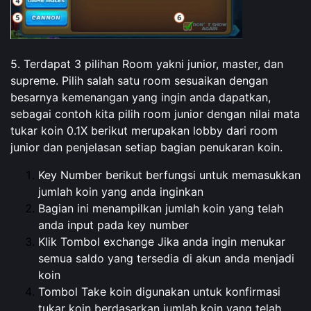
5. Terdapat 3 pilihan Room yakni junior, master, dan
supreme. Pilih salah satu room sesuaikan dengan
besarnya kemenangan yang ingin anda dapatkan,
sebagai contoh kita pilih room junior dengan nilai mata
tukar koin 0.1X berikut merupakan lobby dari room
junior dan penjelasan setiap bagian penukaran koin.
Key Number berikut berfungsi untuk memasukkan
jumlah koin yang anda inginkan
Bagian ini menampilkan jumlah koin yang telah
anda input pada key number
Klik Tombol exchange Jika anda ingin menukar
semua saldo yang tersedia di akun anda menjadi
koin
Tombol Take koin digunakan untuk konfirmasi
tukar koin berdasarkan jumlah koin yang telah