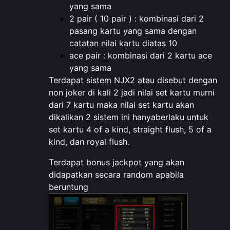
yang sama
2 pair ( 10 pair ) : kombinasi dari 2
pasang kartu yang sama dengan
catatan nilai kartu diatas 10
ace pair : kombinasi dari 2 kartu ace
yang sama
Terdapat sistem NJX2 atau disebut dengan
non joker di kali 2 jadi nilai set kartu murni
dari 7 kartu maka nilai set kartu akan
dikalikan 2 sistem ini hanyaberlaku untuk
set kartu 4 of a kind, straight flush, 5 of a
kind, dan royal flush.
Terdapat bonus jackpot yang akan
didapatkan secara random apabila
beruntung