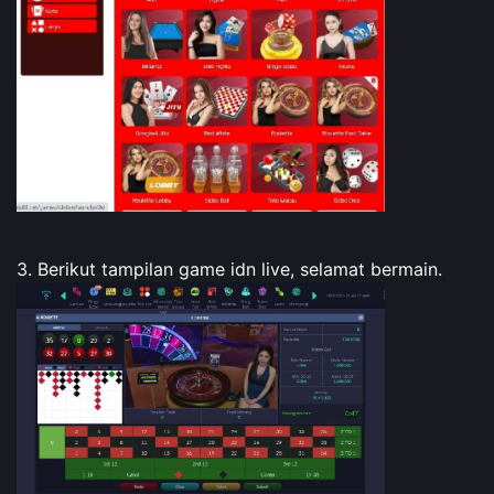
3. Berikut tampilan game idn live, selamat bermain.