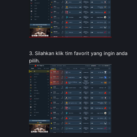
3. Silahkan klik tim favorit yang ingin anda
pilih.