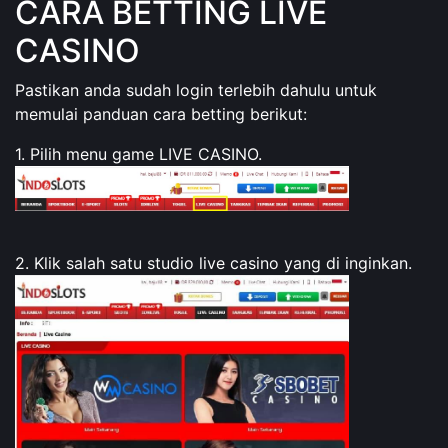
CARA BETTING LIVE
CASINO
Pastikan anda sudah login terlebih dahulu untuk
memulai panduan cara betting berikut:
1. Pilih menu game LIVE CASINO.
2. Klik salah satu studio live casino yang di inginkan.