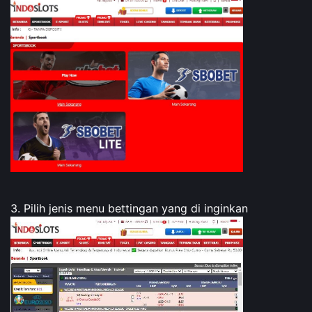
3. Pilih jenis menu bettingan yang di inginkan