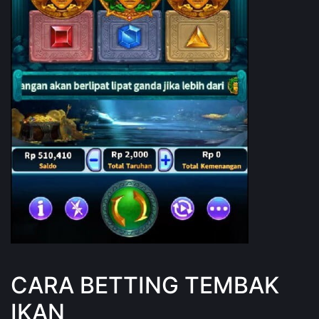
CARA BETTING TEMBAK
IKAN