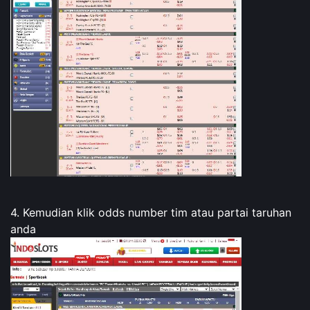
4. Kemudian klik odds number tim atau partai taruhan
anda