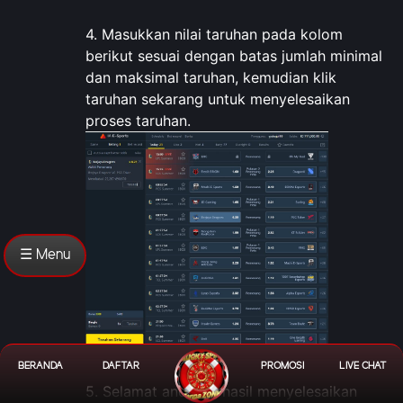
4. Masukkan nilai taruhan pada kolom
berikut sesuai dengan batas jumlah minimal
dan maksimal taruhan, kemudian klik
taruhan sekarang untuk menyelesaikan
proses taruhan.
☰ Menu
Yoh***ta95 Telah Berhasil Withdraw Sebesar 715.000
BERANDA
DAFTAR
PROMOSI
LIVE CHAT
5. Selamat anda berhasil menyelesaikan