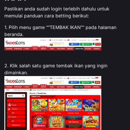
Pastikan anda sudah login terlebih dahulu untuk
memulai panduan cara betting berikut:
1. Pilih menu game ""TEMBAK IKAN"" pada halaman
beranda.
2. Klik salah satu game tembak ikan yang ingin
dimainkan.