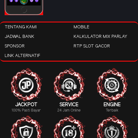
TENTANG KAMI
MOBILE
JADWAL BANK
KALKULATOR MIX PARLAY
SPONSOR
RTP SLOT GACOR
LINK ALTERNATIF
JACKPOT
SERVICE
ENGINE
100% Pasti Bayar
24 Jam Online
Terbaik