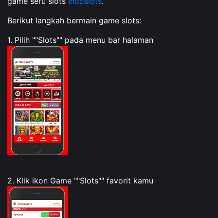
game seru slots
Indoslots
.
Berikut langkah bermain game slots:
1. Pilih ""Slots"" pada menu bar halaman
2. Klik ikon Game ""Slots"" favorit kamu