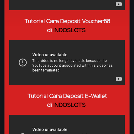
Tutorial Cara Deposit Voucher88
di
INDOSLOTS
Tutorial Cara Deposit E-Wallet
di
INDOSLOTS