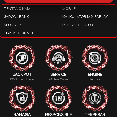
TENTANG KAMI
MOBILE
JADWAL BANK
KALKULATOR MIX PARLAY
SPONSOR
RTP SLOT GACOR
LINK ALTERNATIF
JACKPOT
SERVICE
ENGINE
100% Pasti Bayar
24 Jam Online
Terbaik
RAHASIA
RESPONSIBLE
TERBESAR